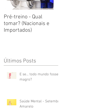
Pré-treino - Qual
Estresse e como lidar
tomar? (Nacionais e
com ele
Importados)
Últimos Posts
E se... todo mundo fosse
magro?
Saúde Mental - Setembro
Amarelo