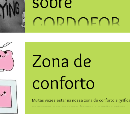
sobre
GORDOFOBIA
?
Esses dias, enquanto aguardava numa fila, vi uma menina
vestindo um moletom vermelho com a estampa do
Zona de
Mickey. Eu só me dei conta da...
conforto
Muitas vezes estar na nossa zona de conforto significa
segurança, paz, sossego, harmonia e muitas outras
coisas boas que podem acontecer...